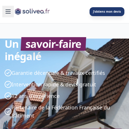
J'obtiens mon devis
Un
savoir-faire
inégalé
Garantie décennale & travaux certifiés
Intervention rapide & devis gratuit
12 ans d'expérience
Partenaire de la Fédération Française du
Bâtiment