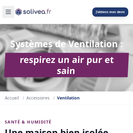
J'obtiens mon devis
Systèmes de Ventilation :
respirez un air pur et
sain
Accueil
/
Accessoires
/
Ventilation
SANTÉ & HUMIDITÉ
Une maison bien isolée